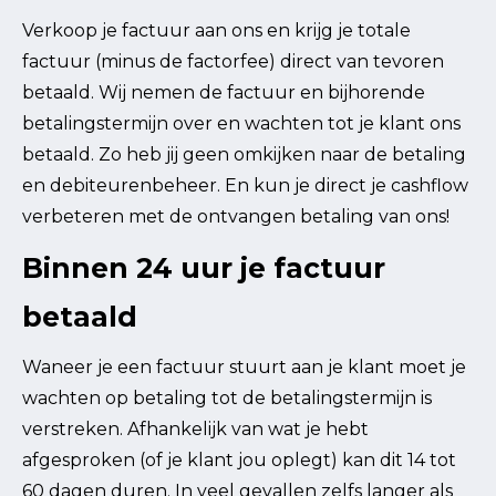
Verkoop je factuur aan ons en krijg je totale
factuur (minus de factorfee) direct van tevoren
betaald. Wij nemen de factuur en bijhorende
betalingstermijn over en wachten tot je klant ons
betaald. Zo heb jij geen omkijken naar de betaling
en debiteurenbeheer. En kun je direct je cashflow
verbeteren met de ontvangen betaling van ons!
Binnen 24 uur je factuur
betaald
Waneer je een factuur stuurt aan je klant moet je
wachten op betaling tot de betalingstermijn is
verstreken. Afhankelijk van wat je hebt
afgesproken (of je klant jou oplegt) kan dit 14 tot
60 dagen duren. In veel gevallen zelfs langer als