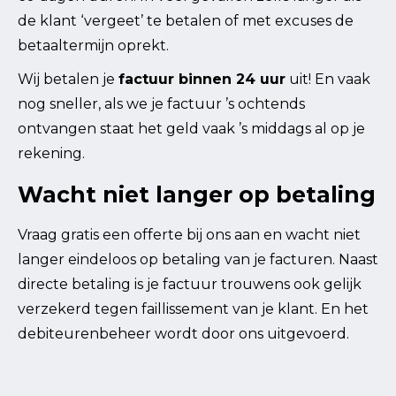
de klant ‘vergeet’ te betalen of met excuses de
betaaltermijn oprekt.
Wij betalen je
factuur binnen 24 uur
uit! En vaak
nog sneller, als we je factuur ’s ochtends
ontvangen staat het geld vaak ’s middags al op je
rekening.
Wacht niet langer op betaling
Vraag gratis een offerte bij ons aan en wacht niet
langer eindeloos op betaling van je facturen. Naast
directe betaling is je factuur trouwens ook gelijk
verzekerd tegen faillissement van je klant. En het
debiteurenbeheer wordt door ons uitgevoerd.