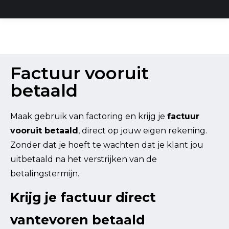
Factuur vooruit
betaald
Maak gebruik van factoring en krijg je
factuur
vooruit betaald
, direct op jouw eigen rekening.
Zonder dat je hoeft te wachten dat je klant jou
uitbetaald na het verstrijken van de
betalingstermijn.
Krijg je factuur direct
vantevoren betaald