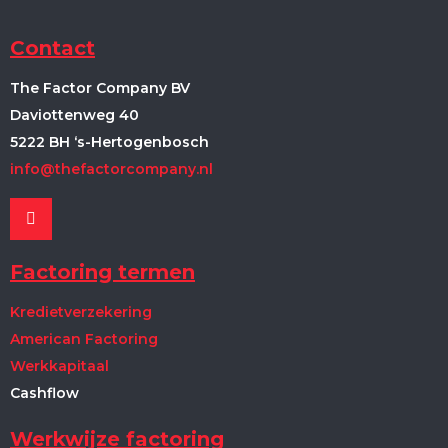
Contact
The Factor Company BV
Daviottenweg 40
5222 BH ‘s-Hertogenbosch
info@thefactorcompany.nl
Factoring termen
Kredietverzekering
American Factoring
Werkkapitaal
Cashflow
Werkwijze factoring