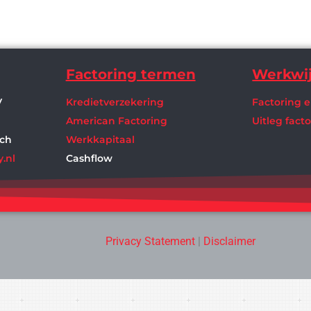
Factoring termen
Werkwij
V
Kredietverzekering
Factoring e
American Factoring
Uitleg fact
sch
Werkkapitaal
.nl
Cashflow
Privacy Statement
|
Disclaimer