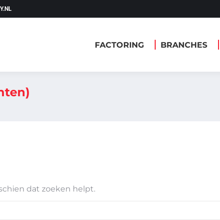
Y.NL
FACTORING
BRANCHES
OFF
FACTORING
BRANCHES
nten)
schien dat zoeken helpt.