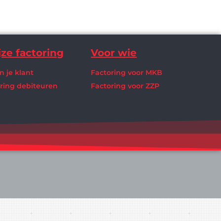
ze factoring
Voor wie
n je klant
Factoring voor MKB
oring debiteuren
Factoring voor ZZP